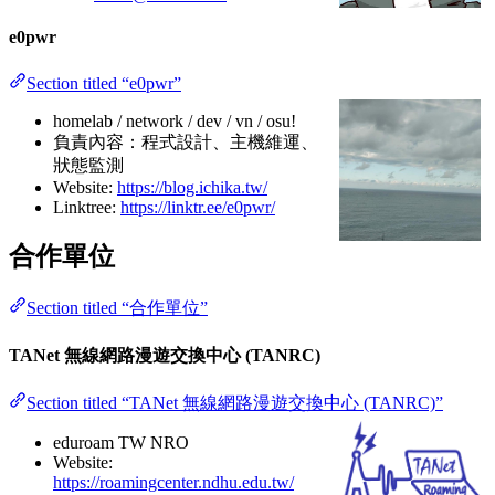
e0pwr
Section titled “e0pwr”
homelab / network / dev / vn / osu!
負責內容：程式設計、主機維運、
狀態監測
Website:
https://blog.ichika.tw/
Linktree:
https://linktr.ee/e0pwr/
合作單位
Section titled “合作單位”
TANet 無線網路漫遊交換中心 (TANRC)
Section titled “TANet 無線網路漫遊交換中心 (TANRC)”
eduroam TW NRO
Website:
https://roamingcenter.ndhu.edu.tw/