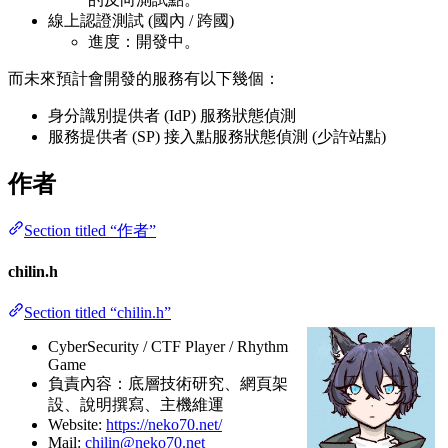
線上認證測試 (國內 / 跨國)
進度：開發中。
而未來預計會開發的服務有以下幾個：
身分識別提供者 (IdP) 服務狀態偵測
服務提供者 (SP) 接入點服務狀態偵測 (少許站點)
作者
Section titled “作者”
chilin.h
Section titled “chilin.h”
CyberSecurity / CTF Player / Rhythm
Game
負責內容：底層技術研究、網頁架
設、說明撰寫、主機維運
Website:
https://neko70.net/
Mail:
chilin@neko70.net