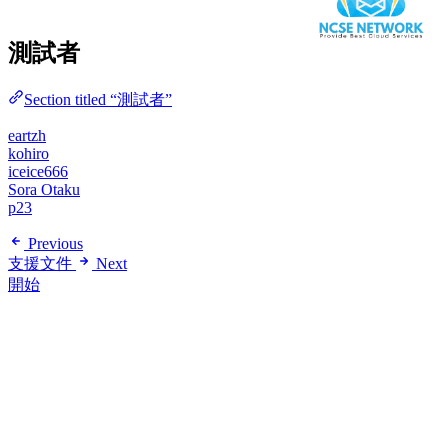
測試者
Section titled “測試者”
eartzh
kohiro
iceice666
Sora Otaku
p23
Previous
支援文件
Next
開始