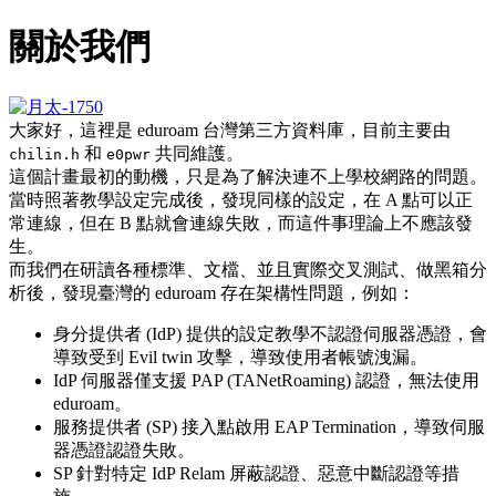
關於我們
大家好，這裡是 eduroam 台灣第三方資料庫，目前主要由
和
共同維護。
chilin.h
e0pwr
這個計畫最初的動機，只是為了解決連不上學校網路的問題。
當時照著教學設定完成後，發現同樣的設定，在 A 點可以正
常連線，但在 B 點就會連線失敗，而這件事理論上不應該發
生。
而我們在研讀各種標準、文檔、並且實際交叉測試、做黑箱分
析後，發現臺灣的 eduroam 存在架構性問題，例如：
身分提供者 (IdP) 提供的設定教學不認證伺服器憑證，會
導致受到 Evil twin 攻擊，導致使用者帳號洩漏。
IdP 伺服器僅支援 PAP (TANetRoaming) 認證，無法使用
eduroam。
服務提供者 (SP) 接入點啟用 EAP Termination，導致伺服
器憑證認證失敗。
SP 針對特定 IdP Relam 屏蔽認證、惡意中斷認證等措